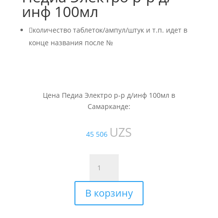
инф 100мл

количество таблеток/ампул/штук и т.п. идет в
конце названия после №
Цена Педиа Электро р-р д/инф 100мл в
Самарканде:
UZS
45 506
Количество
товара
Педиа
В корзину
Электро
р-
р