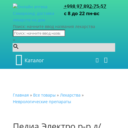
+998 97 892-75-57
с 8 до 22 пн-вс
Поиск: начните ввод названия лекарства
×
Каталог
Главная
»
Все товары
»
Лекарства
»
Неврологические препараты
Педиа Электро р-р д/