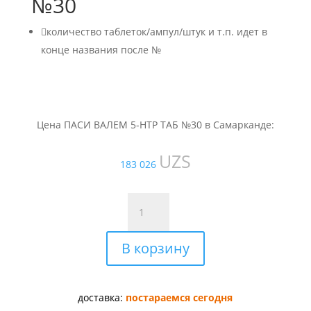
№30

количество таблеток/ампул/штук и т.п. идет в
конце названия после №
Цена ПАСИ ВАЛЕМ 5-HTP ТАБ №30 в Самарканде:
UZS
183 026
Количество
товара
ПАСИ
В корзину
ВАЛЕМ
5-
HTP
ТАБ
доставка:
постараемся сегодня