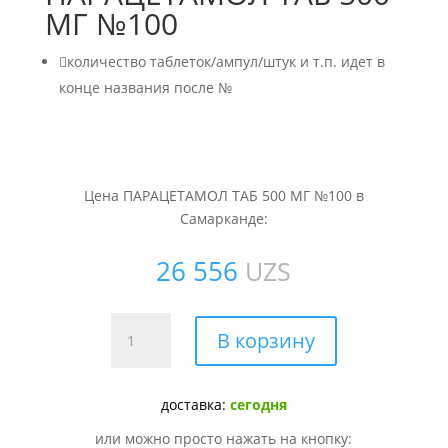
МГ №100

количество таблеток/ампул/штук и т.п. идет в
конце названия после №
Цена ПАРАЦЕТАМОЛ ТАБ 500 МГ №100 в
Самарканде:
26 556
UZS
Количество
В корзину
товара
ПАРАЦЕТАМОЛ
ТАБ
доставка:
сегодня
500
или можно просто нажать на кнопку:
МГ