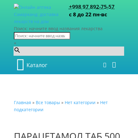
+998 97 892-75-57
с 8 до 22 пн-вс
Поиск: начните ввод названия лекарства
×
Каталог
Главная
»
Все товары
»
Нет категории
»
Нет
подкатегории
ПАРАЦЕТАМОЛ ТАБ 500