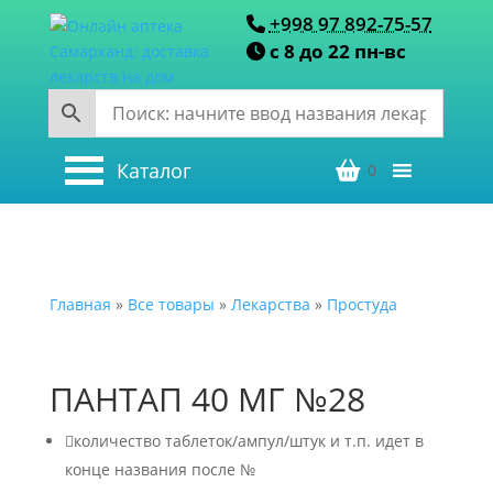
+998 97 892-75-57
с 8 до 22 пн-вс
Каталог
0
Главная
»
Все товары
»
Лекарства
»
Простуда
ПАНТАП 40 МГ №28

количество таблеток/ампул/штук и т.п. идет в
конце названия после №