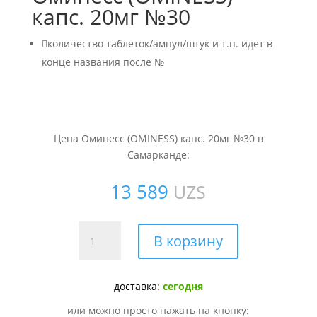
капс. 20мг №30

количество таблеток/ампул/штук и т.п. идет в
конце названия после №
Цена Оминесс (OMINESS) капс. 20мг №30 в
Самарканде:
13 589
UZS
Количество
В корзину
товара
Оминесс
(OMINESS)
доставка:
сегодня
капс.
или можно просто нажать на кнопку:
20мг