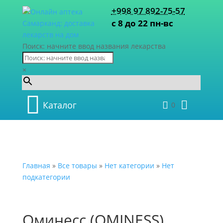
+998 97 892-75-57
с 8 до 22 пн-вс
Поиск: начните ввод названия лекарства
×
Каталог
0
Главная
»
Все товары
»
Нет категории
»
Нет
подкатегории
Оминесс (OMINESS)