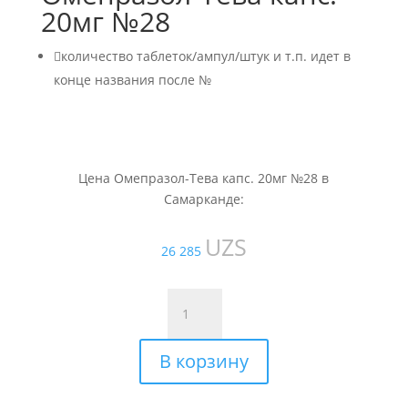
20мг №28

количество таблеток/ампул/штук и т.п. идет в
конце названия после №
Цена Омепразол-Тева капс. 20мг №28 в
Самарканде:
UZS
26 285
Количество
товара
Омепразол-
В корзину
Тева
капс.
20мг