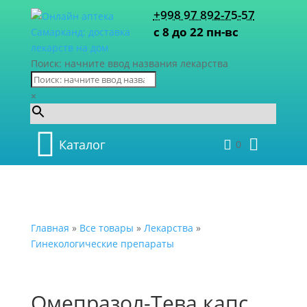
+998 97 892-75-57
с 8 до 22 пн-вс
Поиск: начните ввод названия лекарства
×
Каталог
0
Главная
»
Все товары
»
Лекарства
»
Гинекологические препараты
Омепразол-Тева капс.