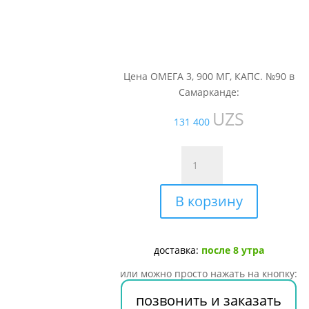
Цена ОМЕГА 3, 900 МГ, КАПС. №90 в
Самарканде:
UZS
131 400
Количество
товара
ОМЕГА
В корзину
3,
900
МГ,
КАПС.
доставка:
после 8 утра
№90
или можно просто нажать на кнопку:
позвонить и заказать