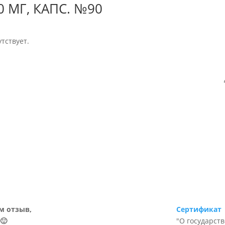
0 МГ, КАПС. №90
тствует.
м отзыв,
Сертификат
🙂
"О государст