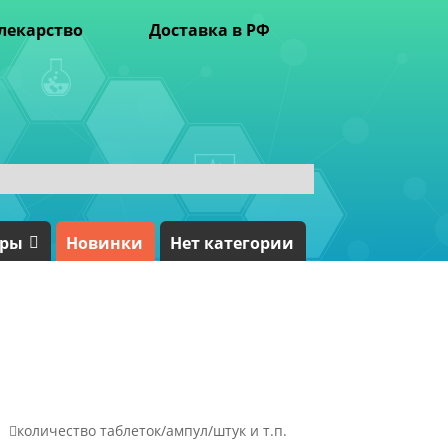
лекарство
Доставка в РФ
ары
Новинки
Нет категории

количество таблеток/ампул/штук и т.п.