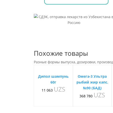
Похожие товары
Разные формы выпуска, дозировки, произво
Дипол шампунь
Омега-3 Ультра
60г
рыбий жир капс.
UZS
№90 (БАД)
11 063
UZS
368 780