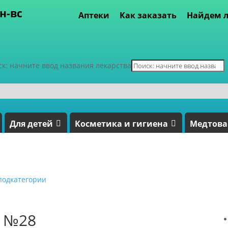
пн-вс
Аптеки
Как заказать
Найдем л
ск: начните ввод названия лекарства
Для детей
Косметика и гигиена
Медтов
подкатегории
г №28