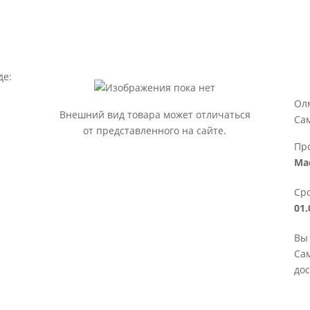
де:
Олм
Внешний вид товара может отличаться
Са
от представленного на сайте.
Пр
Ma
Сро
01.
Вы 
Сам
дос