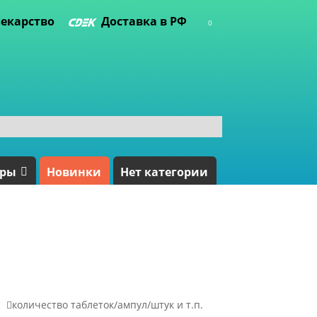
екарство
Доставка в РФ
0
ары
Новинки
Нет категории

количество таблеток/ампул/штук и т.п.