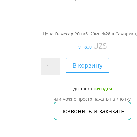
Цена Олмесар 20 таб. 20мг №28 в Самаркан
UZS
91 800
Количество
В корзину
товара
Олмесар
20
доставка:
сегодня
таб.
20мг
или можно просто нажать на кнопку:
№28
позвонить и заказать