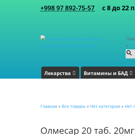
+998 97 892-75-57
с 8 до 22 
Пои
×
Лекарства
Витамины и БАД
Главная
»
Все товары
»
Нет категории
»
Нет 
Олмесар 20 таб. 20м