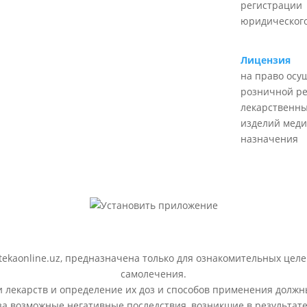
регистрации
юридического
Лицензия
на право осу
розничной р
лекарственны
изделий меди
назначения
ekaonline.uz, предназначена только для ознакомительных целе
самолечения.
лекарств и определение их доз и способов применения должн
 за возможные негативные последствия, возникшие в результ