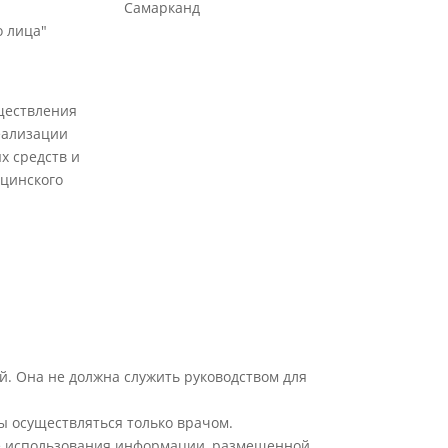
Самарканд
 лица"
ществления
еализации
х средств и
цинского
й. Она не должна служить руководством для
ы осуществляться только врачом.
ате использования информации, размещенной