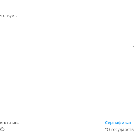
тствует.
м отзыв,
Сертификат
🙂
"О государст