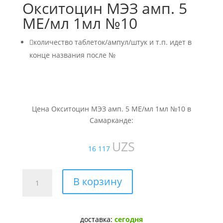
Окситоцин МЭЗ амп. 5
МЕ/мл 1мл №10

количество таблеток/ампул/штук и т.п. идет в
конце названия после №
Цена Окситоцин МЭЗ амп. 5 МЕ/мл 1мл №10 в
Самарканде:
UZS
16 117
Количество
В корзину
товара
Окситоцин
МЭЗ
доставка:
сегодня
амп.