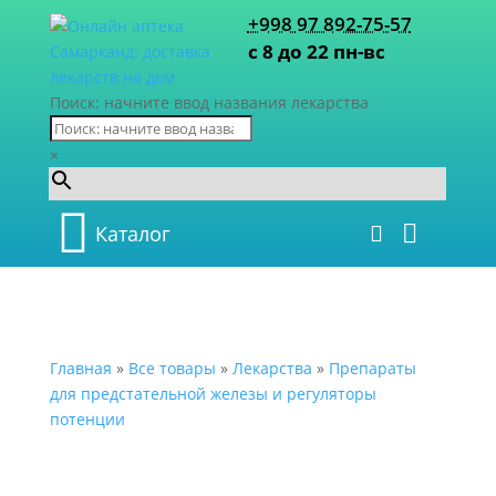
+998 97 892-75-57
с 8 до 22 пн-вс
Поиск: начните ввод названия лекарства
×
Каталог
Главная
»
Все товары
»
Лекарства
»
Препараты
для предстательной железы и регуляторы
потенции