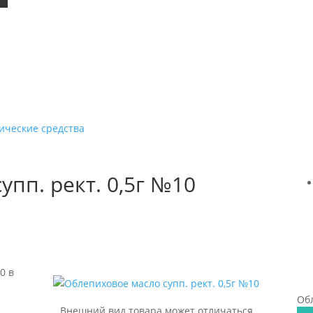
ические средства
пп. рект. 0,5г №10
0 в
Обл
Внешний вид товара может отличаться