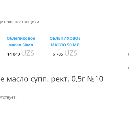
дители, поставщики.
Облепиховое
ОБЛЕПИХОВОЕ
масло 50мл
МАСЛО 50 МЛ
UZS
UZS
14 840
6 785
 масло супп. рект. 0,5г №10
тствует.