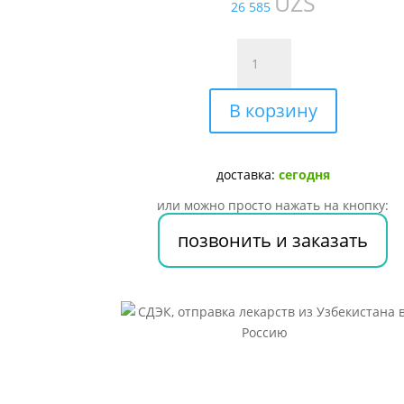
UZS
26 585
Количество
товара
Облепиховое
В корзину
масло
супп.
рект.
0,5г
доставка:
сегодня
№10
или можно просто нажать на кнопку:
позвонить и заказать