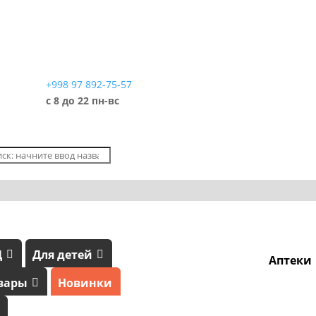
+998 97 892-75-57
с 8 до 22 пн-вс
Д
Для детей
Аптеки
вары
Новинки