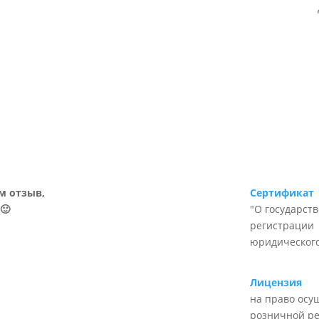
м отзыв,
Сертификат
🙂
"О государст
регистрации
юридического
Лицензия
на право осу
розничной р