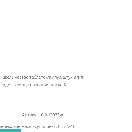

количество таблеток/ампул/штук и т.п.
идет в конце названия после №
Артикул: 6dfd3033-g
епиховое масло супп. рект. 0,5г №10