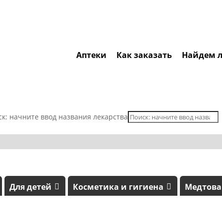
Аптеки
Как заказать
Найдем л
ск: начните ввод названия лекарства
Для детей
Косметика и гигиена
Медтов