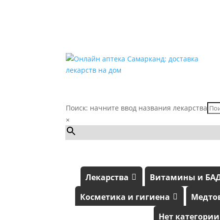
Поиск: начните ввод названия лекарства
×
Лекарства
Витамины и БА
Косметика и гигиена
Медто
Нет категории