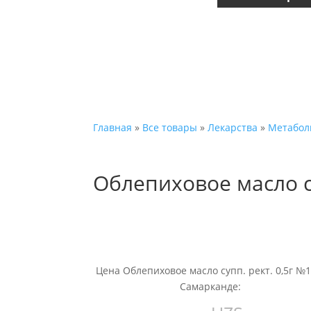
Главная
»
Все товары
»
Лекарства
»
Метабол
Облепиховое масло су
Цена Облепиховое масло супп. рект. 0,5г №1
Самарканде: