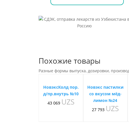
Похожие товары
Разные формы выпуска, дозировки, произво
НовэксКолд пор.
Новэкс пастилки
д/пр.внутрь №10
со вкусом мёд-
UZS
лимон №24
43 069
UZS
27 793