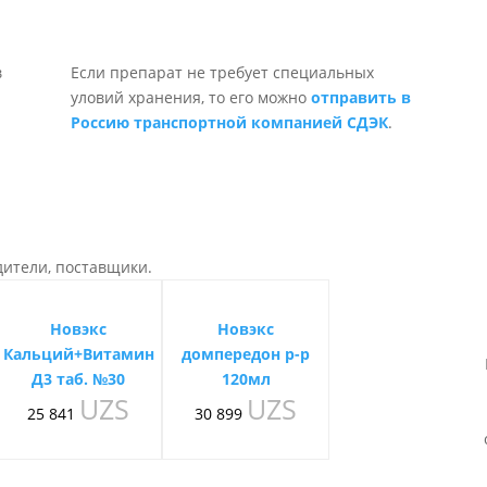
Если препарат не требует специальных
уловий хранения, то его можно
отправить в
Россию транспортной компанией СДЭК
.
дители, поставщики.
Новэкс
Новэкс
Кальций+Витамин
домпередон р-р
Д3 таб. №30
120мл
UZS
UZS
25 841
30 899