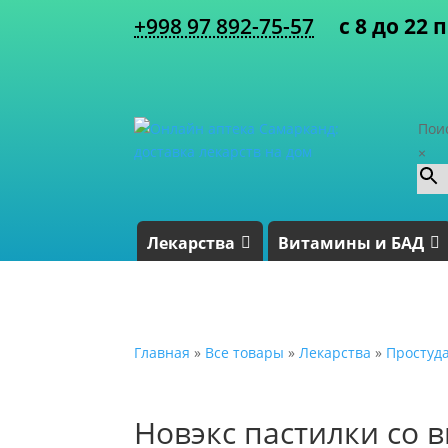
+998 97 892-75-57
с 8 до 22 
Пои
×
Лекарства
Витамины и БАД
Главная
»
Все товары
»
Лекарства
»
Простуд
Новэкс пастилки со 