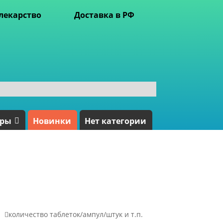
лекарство
Доставка в РФ
ары
Новинки
Нет категории

количество таблеток/ампул/штук и т.п.