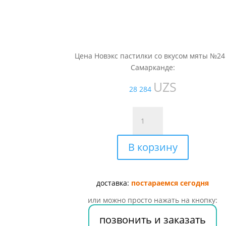
Цена Новэкс пастилки со вкусом мяты №24
Самарканде:
UZS
28 284
Количество
товара
Новэкс
В корзину
пастилки
со
вкусом
мяты
доставка:
постараемся сегодня
№24
или можно просто нажать на кнопку:
позвонить и заказать