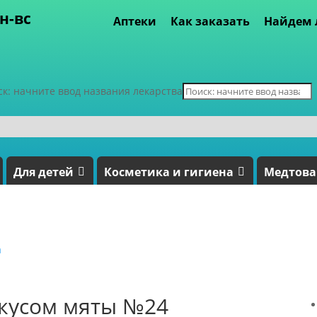
пн-вс
Аптеки
Как заказать
Найдем 
ск: начните ввод названия лекарства
Для детей
Косметика и гигиена
Медтов
а
вкусом мяты №24