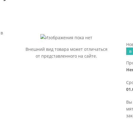
 в
Нов
Внешний вид товара может отличаться
в
от представленного на сайте.
Пр
Her
Сро
01.
Вы 
мя
зак