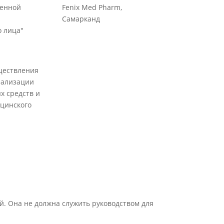
венной
Fenix Med Pharm,
Самарканд
 лица"
ществления
еализации
х средств и
цинского
й. Она не должна служить руководством для