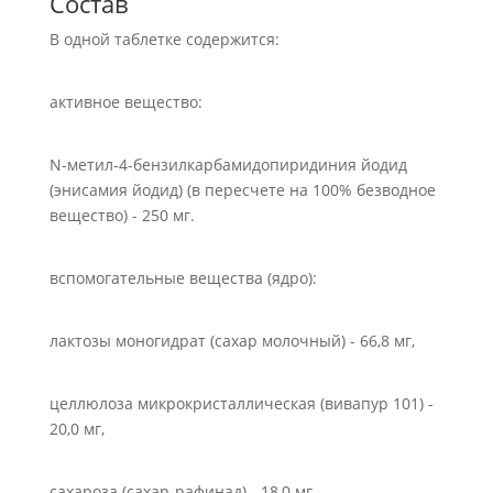
Состав
В одной таблетке содержится:
активное вещество:
N-метил-4-бензилкарбамидопиридиния йодид
(энисамия йодид) (в пересчете на 100% безводное
вещество) - 250 мг.
вспомогательные вещества (ядро):
лактозы моногидрат (сахар молочный) - 66,8 мг,
целлюлоза микрокристаллическая (вивапур 101) -
20,0 мг,
сахароза (сахар-рафинад) - 18,0 мг,