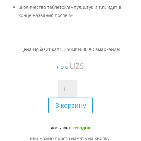

количество таблеток/ампул/штук и т.п. идет в
конце названия после №
Цена Нобазит капс. 250мг №30 в Самарканде:
UZS
6 000
Количество
товара
Нобазит
В корзину
капс.
250мг
№30
доставка:
сегодня
или можно просто нажать на кнопку: