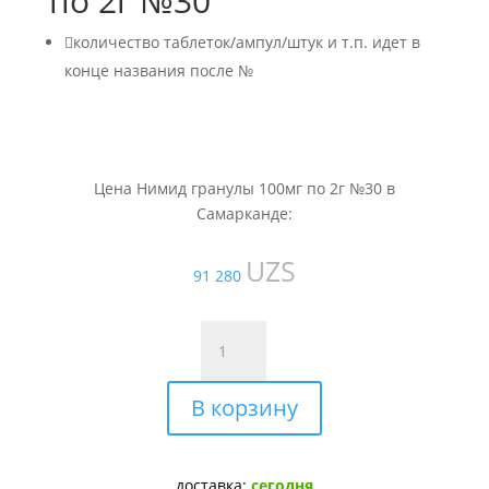
по 2г №30

количество таблеток/ампул/штук и т.п. идет в
конце названия после №
Цена Нимид гранулы 100мг по 2г №30 в
Самарканде:
UZS
91 280
Количество
товара
Нимид
В корзину
гранулы
100мг
по
2г
доставка:
сегодня