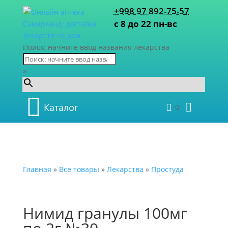
+998 97 892-75-57
с 8 до 22 пн-вс
Поиск: начните ввод названия лекарства
×
Каталог
0
Главная
»
Все товары
»
Лекарства
»
Простуда
Нимид гранулы 100мг