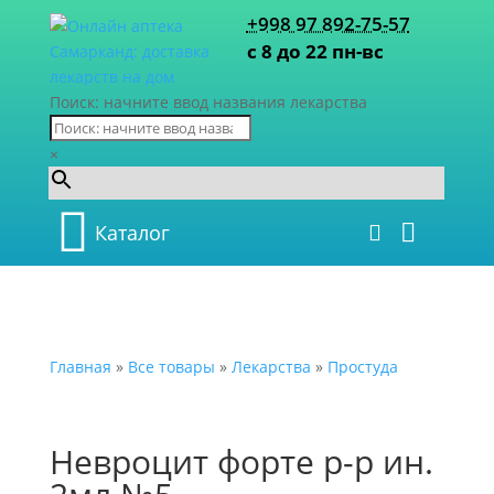
+998 97 892-75-57
с 8 до 22 пн-вс
Поиск: начните ввод названия лекарства
×
Каталог
Главная
»
Все товары
»
Лекарства
»
Простуда
Невроцит форте р-р ин.