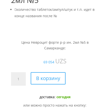
2мл №5

количество таблеток/ампул/штук и т.п. идет в
конце названия после №
Цена Невроцит форте р-р ин. 2мл №5 в
Самарканде:
UZS
69 054
Количество
В корзину
товара
Невроцит
форте
доставка:
сегодня
р-
р
или можно просто нажать на кнопку:
ин.