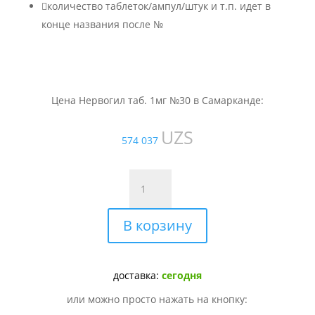

количество таблеток/ампул/штук и т.п. идет в
конце названия после №
Цена Нервогил таб. 1мг №30 в Самарканде:
UZS
574 037
Количество
товара
Нервогил
В корзину
таб.
1мг
№30
доставка:
сегодня
или можно просто нажать на кнопку: