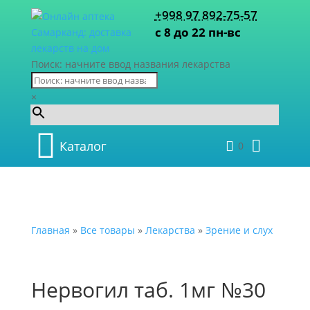
+998 97 892-75-57
с 8 до 22 пн-вс
Поиск: начните ввод названия лекарства
×
Каталог
0
Главная
»
Все товары
»
Лекарства
»
Зрение и слух
Нервогил таб. 1мг №30