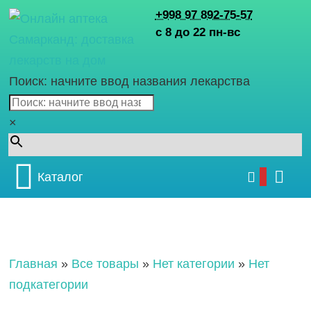
+998 97 892-75-57
с 8 до 22 пн-вс
Поиск: начните ввод названия лекарства
×
Каталог
Главная
»
Все товары
»
Нет категории
»
Нет
подкатегории