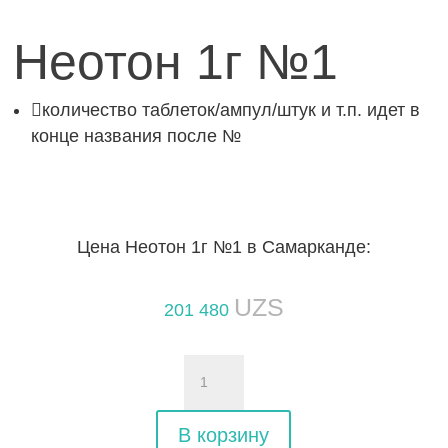
Неотон 1г №1

количество таблеток/ампул/штук и т.п. идет в
конце названия после №
Цена Неотон 1г №1 в Самарканде:
UZS
201 480
Количество
товара
Неотон
В корзину