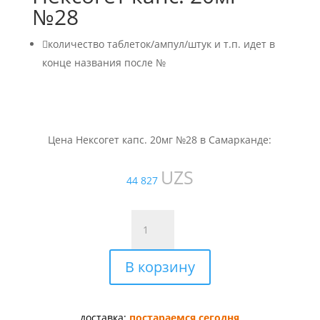
№28

количество таблеток/ампул/штук и т.п. идет в
конце названия после №
Цена Нексогет капс. 20мг №28 в Самарканде:
UZS
44 827
Количество
товара
Нексогет
В корзину
капс.
20мг
№28
доставка:
постараемся сегодня