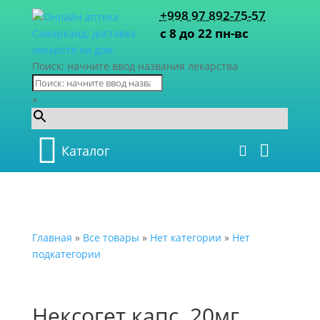
+998 97 892-75-57
с 8 до 22 пн-вс
Поиск: начните ввод названия лекарства
×
Каталог
Главная
»
Все товары
»
Нет категории
»
Нет
подкатегории
Нексогет капс. 20мг