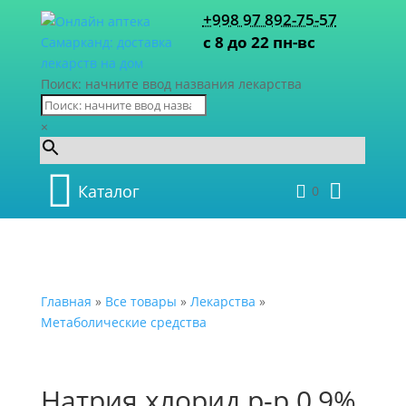
+998 97 892-75-57
с 8 до 22 пн-вс
Поиск: начните ввод названия лекарства
×
Каталог
0
Главная
»
Все товары
»
Лекарства
»
Метаболические средства
Натрия хлорид р-р 0,9%