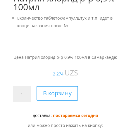
100мл

количество таблеток/ампул/штук и т.п. идет в
конце названия после №
Цена Натрия хлорид р-р 0,9% 100мл в Самарканде:
UZS
2 274
Количество
В корзину
товара
Натрия
хлорид
доставка:
постараемся сегодня
р-
р
или можно просто нажать на кнопку:
0,9%