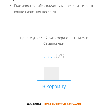

количество таблеток/ампул/штук и т.п. идет в
конце названия после №
Цена Мунис Чай Зизифора ф.п. 1г №25 в
Самарканде:
UZS
7 607
Количество
товара
Мунис
В корзину
Чай
Зизифора
ф.п.
1г
доставка:
постараемся сегодня