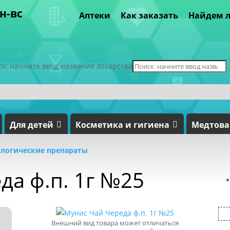
пн-вс
Аптеки
Как заказать
Найдем л
ск: начните ввод названия лекарства
Для детей
Косметика и гигиена
Медтов
логические препараты
да ф.п. 1г №25
Внешний вид товара может отличаться