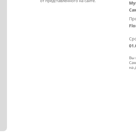
от представленного на сайте.
Му
Са
Пр
Flo
Сро
01.
Вы 
Сам
на 