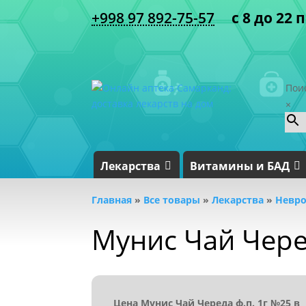
+998 97 892-75-57
с 8 до 22 
Пои
×
Лекарства
Витамины и БАД
Главная
»
Все товары
»
Лекарства
»
Невро
Мунис Чай Чере
Цена Мунис Чай Череда ф.п. 1г №25 в