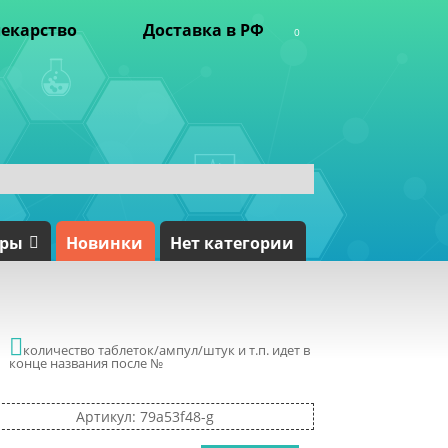
екарство
Доставка в РФ
0
ары
Новинки
Нет категории

количество таблеток/ампул/штук и т.п. идет в
конце названия после №
Артикул: 79a53f48-g