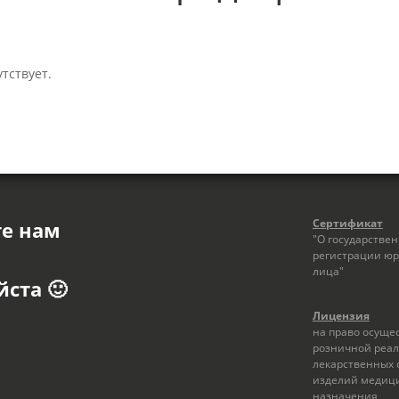
тствует.
Сертификат
те нам
"О государстве
регистрации юр
лица"
ста 🙂
Лицензия
на право осуще
розничной реа
лекарственных 
изделий медиц
назначения