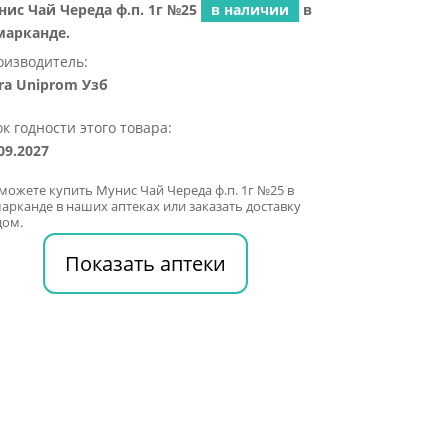
нис Чай Череда ф.п. 1г №25
в наличии
в
марканде.
оизводитель:
ra Uniprom Узб
к годности этого товара:
09.2027
можете купить Мунис Чай Череда ф.п. 1г №25 в
арканде в наших аптеках или заказать доставку
дом.
Показать аптеки