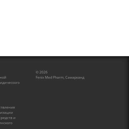
© 2026
нной
Fenix Med Pharm, Самарканд
идического
ствления
лизации
средств и
инского