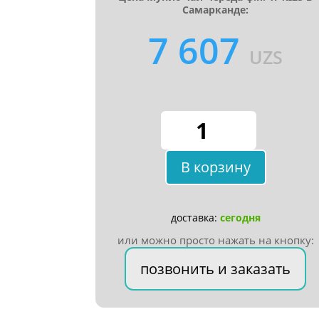
Самарканде:
7 607
UZS
Количество
товара
Мунис
В корзину
Чай
Череда
ф.п.
1г
доставка:
сегодня
№25
или можно просто нажать на кнопку:
позвонить и заказать