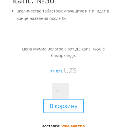
капс. №50

количество таблеток/ампул/штук и т.п. идет в
конце названия после №
Цена Мумие Золотое с вит.Д3 капс. №50 в
Самарканде:
UZS
39 521
Количество
товара
Мумие
В корзину
Золотое
с
вит.Д3
капс.
доставка:
уже завтра