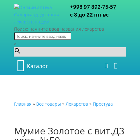
+998 97 892-75-57
с 8 до 22 пн-вс
Поиск: начните ввод названия лекарства
×
Каталог
Главная
»
Все товары
»
Лекарства
»
Простуда
Мумие Золотое с вит.Д3