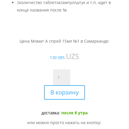

количество таблеток/ампул/штук и т.п. идет в
конце названия после №
Цена Момат А спрей 15мл №1 в Самарканде:
UZS
130 085
Количество
товара
Момат
В корзину
А
спрей
15мл
№1
доставка:
после 8 утра
или можно просто нажать на кнопку: