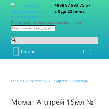
+998 97 892-75-57
с 8 до 22 пн-вс
Поиск: начните ввод названия лекарства
×
Каталог
Главная
»
Все товары
»
Лекарства
»
Простуда
Момат А спрей 15мл №1