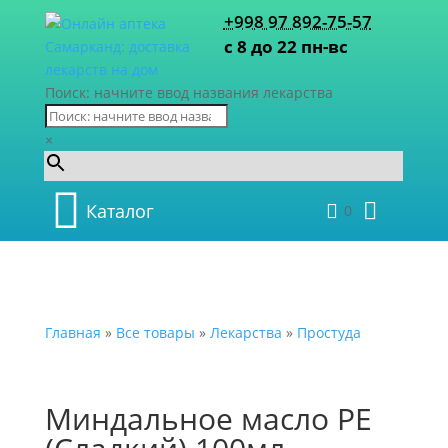
+998 97 892-75-57
с 8 до 22 пн-вс
Поиск: начните ввод названия лекарства
×
Каталог
0
Главная
»
Все товары
»
Лекарства
»
Простуда
Миндальное масло PE