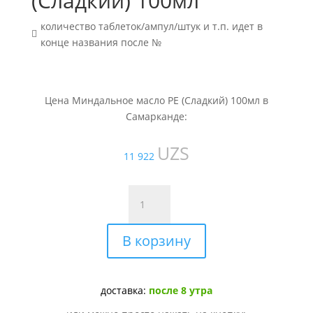
(Сладкий) 100мл
количество таблеток/ампул/штук и т.п. идет в

конце названия после №
Цена Миндальное масло PE (Сладкий) 100мл в
Самарканде:
UZS
11 922
Количество
товара
Миндальное
В корзину
масло
PE
(Сладкий)
100мл
доставка:
после 8 утра