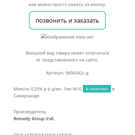
ин.
или можно просто нажать на кнопку:
1мл
№10
позвонить и заказать
Внешний вид товара может отличаться
от представленного на сайте.
Артикул: 9d04342c-g
Миксон 0,25% р-р д/ин. 1мл №10
в наличии
в
Самарканде.
Производитель:
Remedy Group Узб.
Срок годности этого товара: