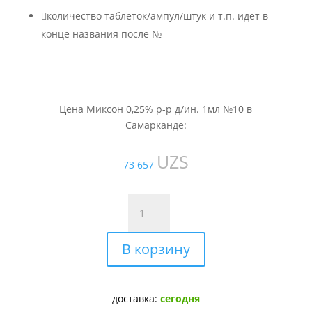

количество таблеток/ампул/штук и т.п. идет в
конце названия после №
Цена Миксон 0,25% р-р д/ин. 1мл №10 в
Самарканде:
UZS
73 657
Количество
товара
Миксон
В корзину
0,25%
р-
р
д/
доставка:
сегодня