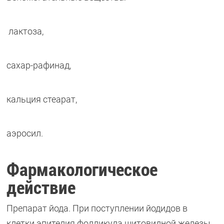
лактоза,
сахар-рафинад,
кальция стеарат,
аэросил.
Фармакологическое
действие
Препарат йода. При поступлении йодидов в
клетки эпителия фолликула щитовидной железы