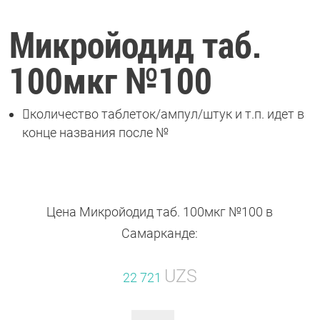
Микройодид таб.
100мкг №100

количество таблеток/ампул/штук и т.п. идет в
конце названия после №
Цена Микройодид таб. 100мкг №100 в
Самарканде:
UZS
22 721
Количество