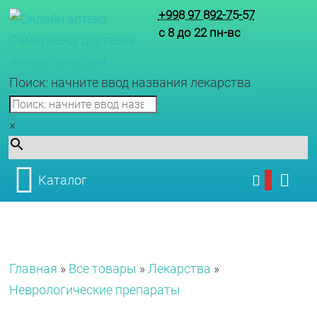
+998 97 892-75-57
с 8 до 22 пн-вс
Поиск: начните ввод названия лекарства
×
Каталог
Главная
»
Все товары
»
Лекарства
»
Неврологические препараты