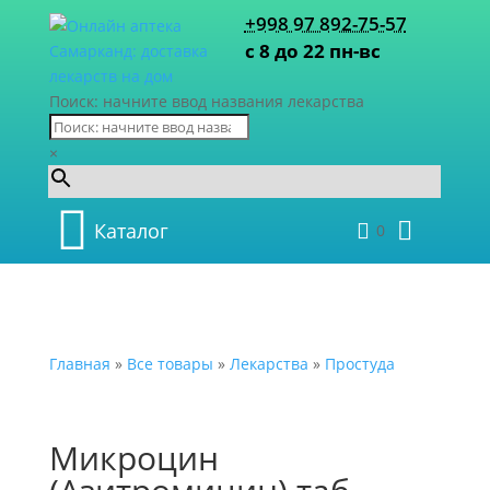
+998 97 892-75-57
с 8 до 22 пн-вс
Поиск: начните ввод названия лекарства
×
Каталог
0
Главная
»
Все товары
»
Лекарства
»
Простуда
Микроцин