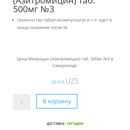
(Азитромицин) таб.
500мг №3

количество таблеток/ампул/штук и т.п. идет в
конце названия после №
Цена Микроцин (Азитромицин) таб. 500мг №3 в
Самарканде:
UZS
32 012
Количество
В корзину
товара
Микроцин
(Азитромицин)
доставка:
сегодня
таб.