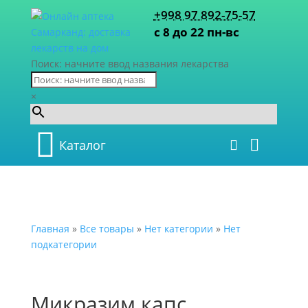
+998 97 892-75-57
с 8 до 22 пн-вс
Поиск: начните ввод названия лекарства
×
Каталог
Главная
»
Все товары
»
Нет категории
»
Нет
подкатегории
Микразим капс.