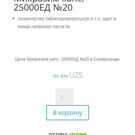
25000ЕД №20

количество таблеток/ампул/штук и т.п. идет в
конце названия после №
Цена Микразим капс. 25000ЕД №20 в Самарканде:
UZS
101 078
Количество
товара
Микразим
В корзину
капс.
25000ЕД
№20
доставка:
сегодня