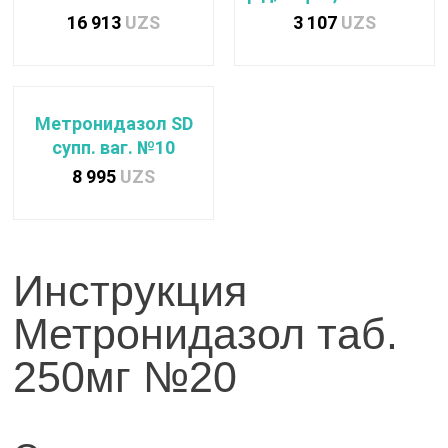
16 913
UZS
3 107
UZS
Метронидазол SD
супп. ваг. №10
8 995
UZS
Инструкция
Метронидазол таб.
250мг №20