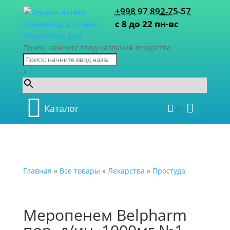
+998 97 892-75-57
с 8 до 22 пн-вс
Поиск: начните ввод названия лекарства
×
Каталог
0
Главная
»
Все товары
»
Лекарства
»
Простуда
Меропенем Belpharm