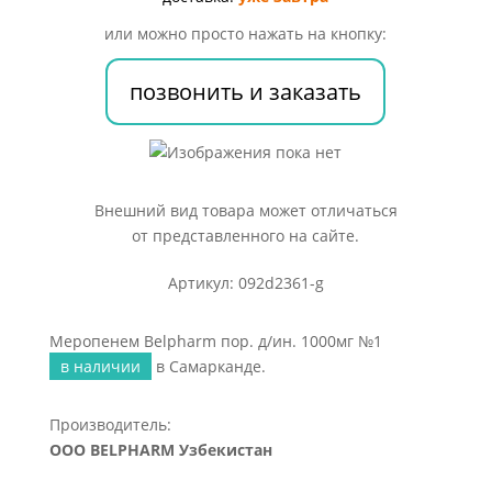
1000мг
или можно просто нажать на кнопку:
№1
позвонить и заказать
Внешний вид товара может отличаться
от представленного на сайте.
Артикул: 092d2361-g
Меропенем Belpharm пор. д/ин. 1000мг №1
в наличии
в Самарканде.
Производитель:
OOO BELPHARM Узбекистан