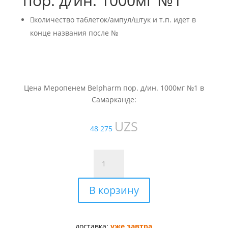
пор. д/ин. 1000мг №1

количество таблеток/ампул/штук и т.п. идет в
конце названия после №
Цена Меропенем Belpharm пор. д/ин. 1000мг №1 в
Самарканде:
UZS
48 275
Количество
товара
Меропенем
В корзину
Belpharm
пор.
д/
ин.
доставка:
уже завтра