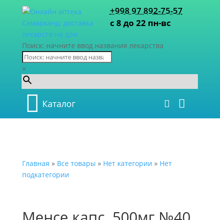
+998 97 892-75-57
с 8 до 22 пн-вс
Поиск: начните ввод названия лекарства
×
Каталог
Главная
»
Все товары
»
Нет категории
»
Нет
подкатегории
Менсе капс. 500мг №40