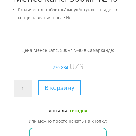

количество таблеток/ампул/штук и т.п. идет в
конце названия после №
Цена Менсе капс. 500мг №40 в Самарканде:
UZS
270 834
Количество
В корзину
товара
Менсе
капс.
доставка:
сегодня
500мг
№40
или можно просто нажать на кнопку: