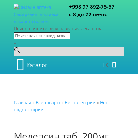
+998 97 892-75-57
с 8 до 22 пн-вс
Поиск: начните ввод названия лекарства
×
Каталог
0
Главная
»
Все товары
»
Нет категории
»
Нет
подкатегории
Мелепсин таб. 200мг