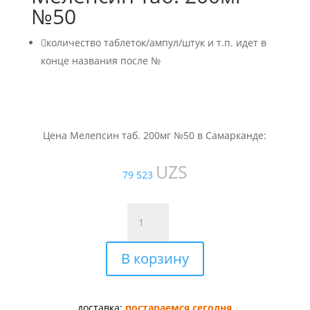
№50

количество таблеток/ампул/штук и т.п. идет в
конце названия после №
Цена Мелепсин таб. 200мг №50 в Самарканде:
UZS
79 523
Количество
товара
Мелепсин
В корзину
таб.
200мг
№50
доставка:
постараемся сегодня