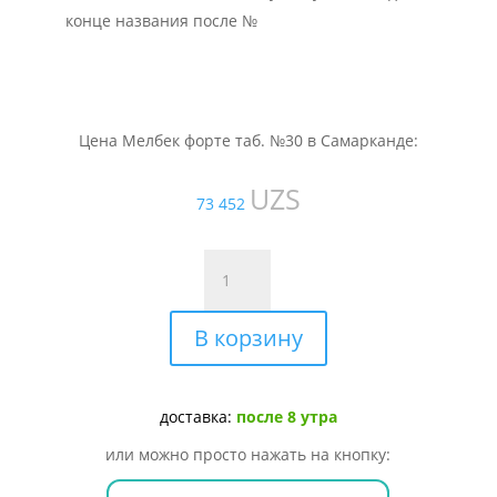
конце названия после №
Цена Мелбек форте таб. №30 в Самарканде:
UZS
73 452
Количество
товара
Мелбек
В корзину
форте
таб.
№30
доставка:
после 8 утра
или можно просто нажать на кнопку: