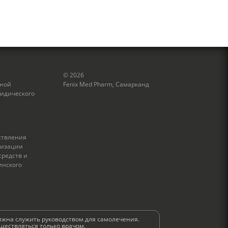
© 2026
нной
Fenix Med Pharm, Самарканд
идического
ствления
лизации
средств и
инского
олжна служить руководством для самолечения.
ществляться только врачом.