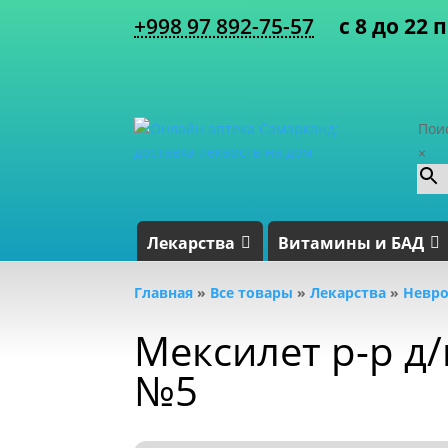
+998 97 892-75-57
с 8 до 22 
Пои
×
Лекарства
Витамины и БАД
Главная
»
Все товары
»
Лекарства
»
Невро
Мексилет р-р д/
№5