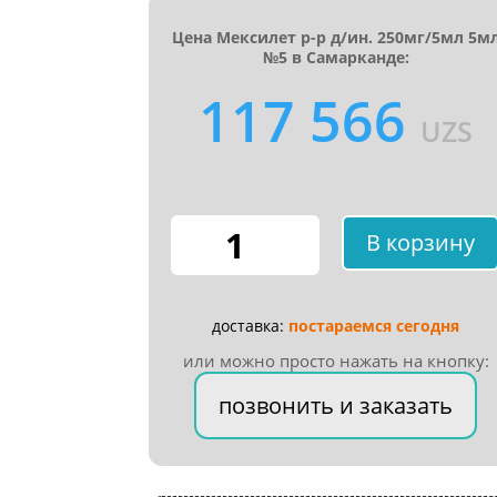
Цена Мексилет р-р д/ин. 250мг/5мл 5м
№5 в Самарканде:
117 566
UZS
Количество
В корзину
товара
Мексилет
р-
доставка:
постараемся сегодня
р
д/
или можно просто нажать на кнопку:
ин.
позвонить и заказать
250мг/5мл
5мл
№5