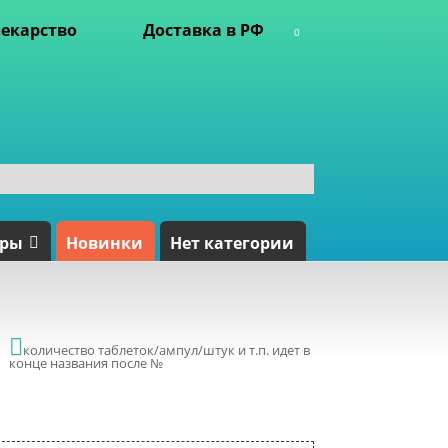
екарство
Доставка в РФ
0
ары
Новинки
Нет категории

количество таблеток/ампул/штук и т.п. идет в
конце названия после №