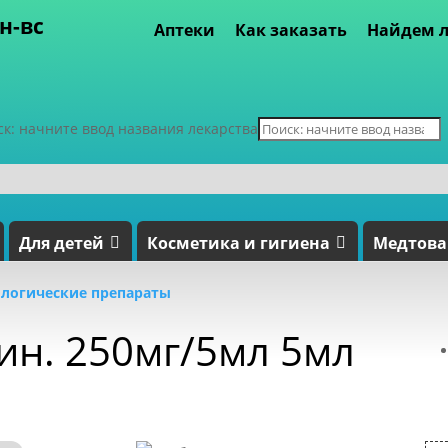
пн-вс
Аптеки
Как заказать
Найдем л
ск: начните ввод названия лекарства
Для детей
Косметика и гигиена
Медтов
логические препараты
ин. 250мг/5мл 5мл