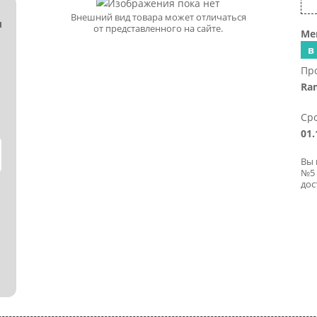
Внешний вид товара может отличаться
л
от представленного на сайте.
Ме
в
Пр
Ram
Сро
01.
Вы 
№5 
дос