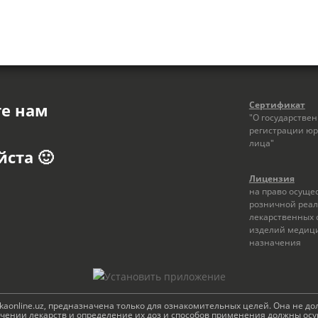
Сертификат
те нам
"О государстве
регистрации юр
лица"
ста 🙂
Лицензия
на право осуще
розничной реа
лекарственных 
изделий медиц
назначения
aonline.uz, предназначена только для ознакомительных целей. Она не д
ении лекарств и определение их доз и способов применения должны осу