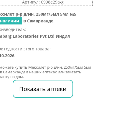
Артикул: 6998e29a-g
ксилет р-р д/ин. 250мг/5мл 5мл №5
 наличии
в Самарканде.
оизводитель:
barg Laboratories Pvt Ltd Индия
к годности этого товара:
10.2026
можете купить Мексилет р-р д/ин. 250мг/5мл 5мл
в Самарканде в наших аптеках или заказать
тавку на дом.
Показать аптеки