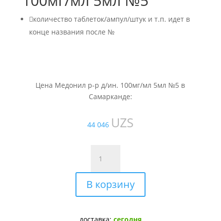
100мг/мл 5мл №5

количество таблеток/ампул/штук и т.п. идет в
конце названия после №
Цена Медонил р-р д/ин. 100мг/мл 5мл №5 в
Самарканде:
UZS
44 046
Количество
товара
Медонил
В корзину
р-
р
д/
ин.
доставка:
сегодня