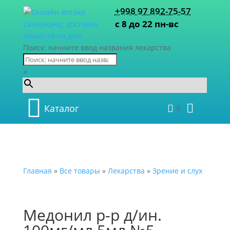
+998 97 892-75-57
с 8 до 22 пн-вс
Поиск: начните ввод названия лекарства
×
Каталог
0
Главная
»
Все товары
»
Лекарства
»
Зрение и слух
Медонил р-р д/ин.