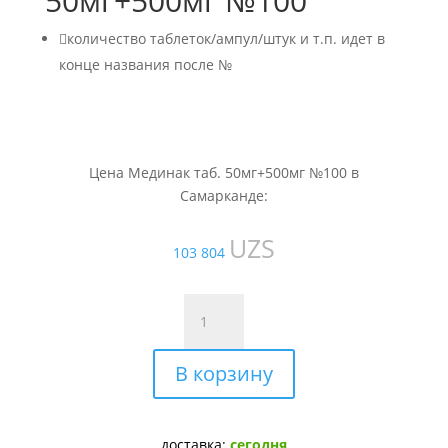
50мг+500мг №100

количество таблеток/ампул/штук и т.п. идет в
конце названия после №
Цена Мединак таб. 50мг+500мг №100 в
Самарканде:
UZS
103 804
Количество
товара
Мединак
В корзину
таб.
50мг+500мг
№100
доставка:
сегодня