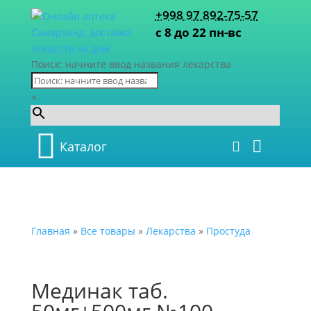
+998 97 892-75-57
с 8 до 22 пн-вс
Поиск: начните ввод названия лекарства
×
Каталог
Главная
»
Все товары
»
Лекарства
»
Простуда
Мединак таб.