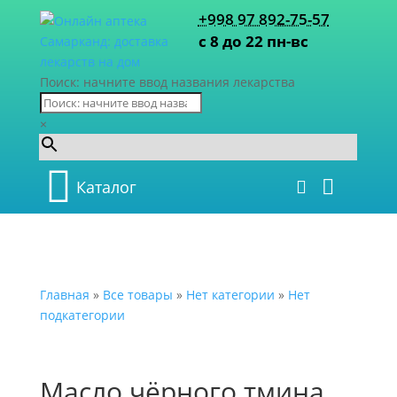
+998 97 892-75-57
с 8 до 22 пн-вс
Поиск: начните ввод названия лекарства
×
Каталог
Главная
»
Все товары
»
Нет категории
»
Нет
подкатегории
Масло чёрного тмина