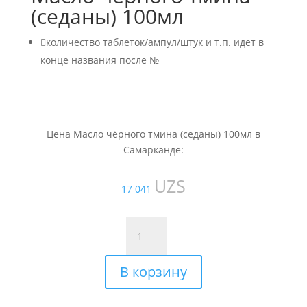
(седаны) 100мл

количество таблеток/ампул/штук и т.п. идет в
конце названия после №
Цена Масло чёрного тмина (седаны) 100мл в
Самарканде:
UZS
17 041
Количество
товара
Масло
В корзину
чёрного
тмина
(седаны)