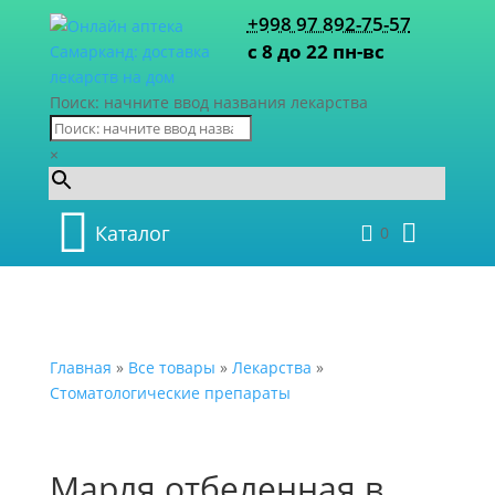
+998 97 892-75-57
с 8 до 22 пн-вс
Поиск: начните ввод названия лекарства
×
Каталог
0
Главная
»
Все товары
»
Лекарства
»
Стоматологические препараты
Марля отбеленная в