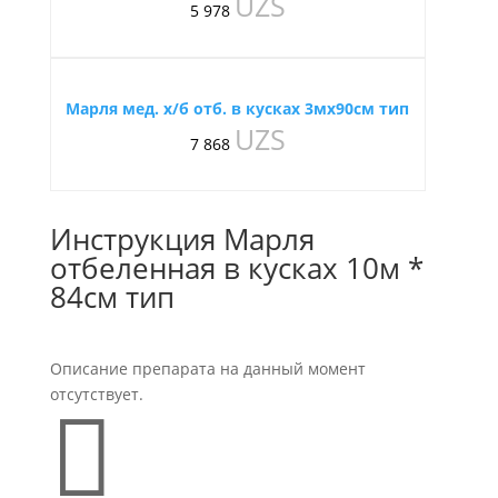
UZS
5 978
Марля мед. х/б отб. в кусках 3мх90см тип
UZS
7 868
Инструкция Марля
отбеленная в кусках 10м *
84см тип
Описание препарата на данный момент
отсутствует.
