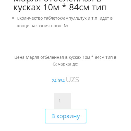
кусках 10м * 84см тип

количество таблеток/ампул/штук и т.п. идет в
конце названия после №
Цена Марля отбеленная в кусках 10м * 84см тип в
Самарканде:
UZS
24 034
Количество
товара
Марля
В корзину
отбеленная
в
кусках