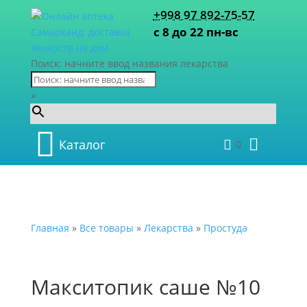
+998 97 892-75-57
с 8 до 22 пн-вс
Поиск: начните ввод названия лекарства
×
Каталог
0
Главная
»
Все товары
»
Лекарства
»
Простуда
Макситопик саше №10