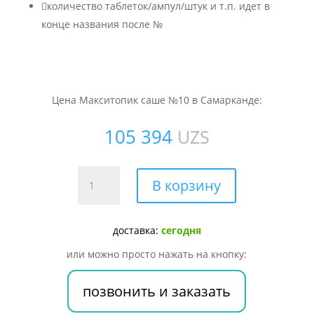

количество таблеток/ампул/штук и т.п. идет в
конце названия после №
Цена Макситопик саше №10 в Самарканде:
105 394
UZS
Количество
В корзину
товара
Макситопик
саше
доставка:
сегодня
№10
или можно просто нажать на кнопку:
позвонить и заказать