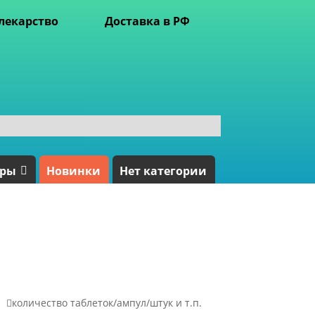
лекарство
Доставка в РФ
ары
Новинки
Нет категории

количество таблеток/ампул/штук и т.п.