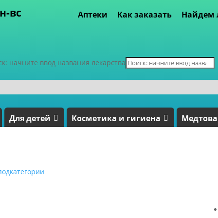
пн-вс
Аптеки
Как заказать
Найдем 
ск: начните ввод названия лекарства
Для детей
Косметика и гигиена
Медтов
подкатегории