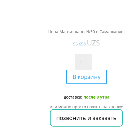
Цена Магвит капс. №30 в Самарканде:
UZS
56 658
Количество
товара
Магвит
В корзину
капс.
№30
доставка:
после 8 утра
или можно просто нажать на кнопку:
позвонить и заказать