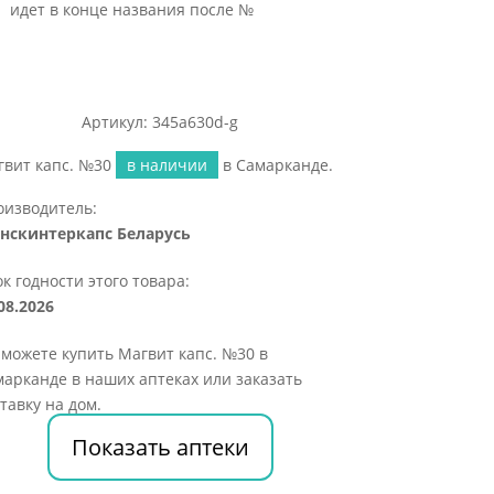
идет в конце названия после №
Артикул: 345a630d-g
гвит капс. №30
в наличии
в Самарканде.
оизводитель:
нскинтеркапс Беларусь
к годности этого товара:
08.2026
можете купить Магвит капс. №30 в
арканде в наших аптеках или заказать
тавку на дом.
Показать аптеки