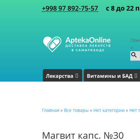
+998 97 892-75-57
с 8 до 22 
Пои
×
Лекарства
Витамины и БАД
Главная
»
Все товары
»
Нет категории
»
Нет 
Магвит капс. №30