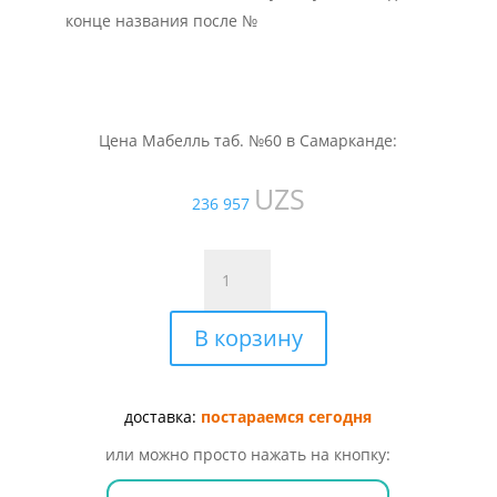
конце названия после №
Цена Мабелль таб. №60 в Самарканде:
UZS
236 957
Количество
товара
Мабелль
В корзину
таб.
№60
доставка:
постараемся сегодня
или можно просто нажать на кнопку: