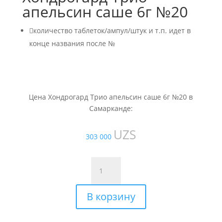
апельсин саше 6г №20

количество таблеток/ампул/штук и т.п. идет в
конце названия после №
Цена Хондрогард Трио апельсин саше 6г №20 в
Самарканде:
UZS
303 000
Количество
товара
Хондрогард
В корзину
Трио
апельсин
саше