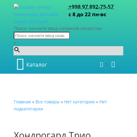
+998 97 892-75-57
с 8 до 22 пн-вс
Поиск: начните ввод названия лекарства
×
Каталог
0
Главная
»
Все товары
»
Нет категории
»
Нет
подкатегории
Хондрогард Трио