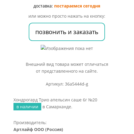
6г
доставка:
постараемся сегодня
№20
или можно просто нажать на кнопку:
позвонить и заказать
Внешний вид товара может отличаться
от представленного на сайте.
Артикул: 36a5444d-g
Хондрогард Трио апельсин саше 6г №20
в наличии
в Самарканде.
Производитель:
Артлайф ООО (Россия)