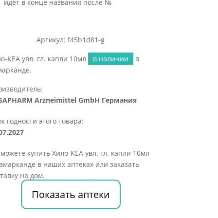
идет в конце названия после №
Артикул: f45b1d81-g
о-КЕА увл. гл. капли 10мл
в наличии
в
марканде.
оизводитель:
SAPHARM Arzneimittel GmbH Германия
к годности этого товара:
07.2027
можете купить Хило-КЕА увл. гл. капли 10мл
амарканде в наших аптеках или заказать
тавку на дом.
Показать аптеки