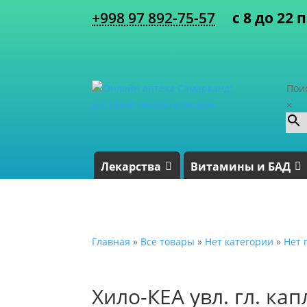
+998 97 892-75-57
с 8 до 22 
Пои
×
Лекарства
Витамины и БАД
Главная
»
Все товары
»
Нет категории
»
Нет 
Хило-КЕА увл. гл. ка