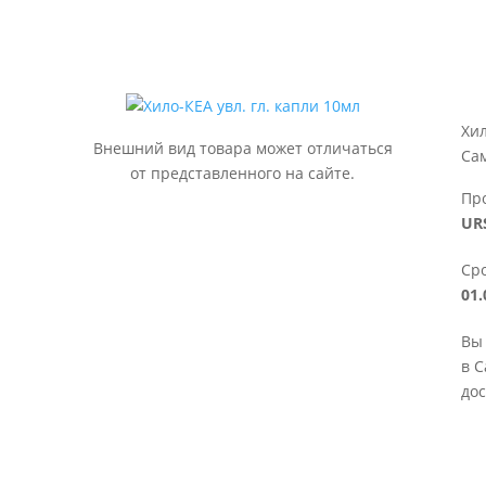
Хил
Внешний вид товара может отличаться
Са
от представленного на сайте.
Пр
UR
Сро
01.
Вы 
в С
дос