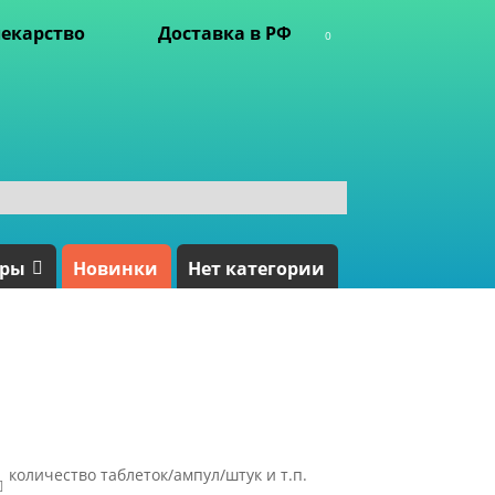
екарство
Доставка в РФ
0
ары
Новинки
Нет категории
количество таблеток/ампул/штук и т.п.
