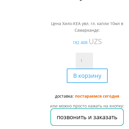
Цена Хило-КЕА увл. гл. капли 10мл в
Самарканде:
UZS
182 408
Количество
товара
Хило-
В корзину
КЕА
увл.
гл.
капли
доставка:
постараемся сегодня
10мл
или можно просто нажать на кнопку:
позвонить и заказать