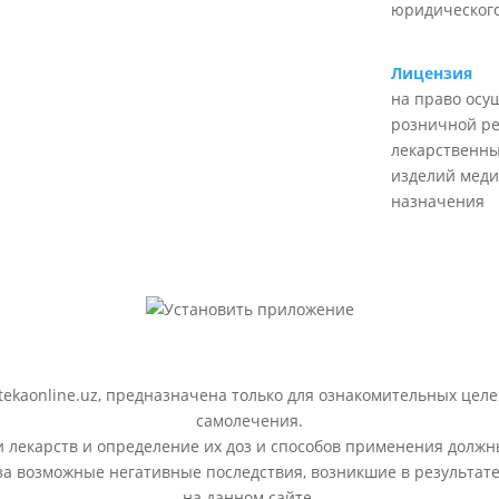
юридического
Лицензия
на право осу
розничной р
лекарственны
изделий меди
назначения
ekaonline.uz, предназначена только для ознакомительных целе
самолечения.
лекарств и определение их доз и способов применения должн
 за возможные негативные последствия, возникшие в результ
на данном сайте.