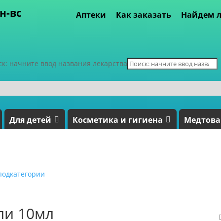
пн-вс
Аптеки
Как заказать
Найдем л
ск: начните ввод названия лекарства
Для детей
Косметика и гигиена
Медтов
подкатегории
пли 10мл