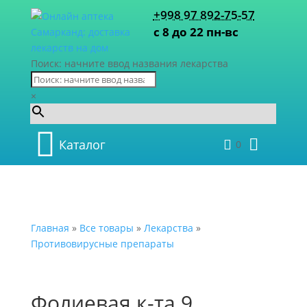
+998 97 892-75-57
с 8 до 22 пн-вс
Поиск: начните ввод названия лекарства
×
Каталог
0
Главная
»
Все товары
»
Лекарства
»
Противовирусные препараты
Фолиевая к-та 9