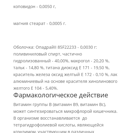
коповидон - 0,0050 г,
магния стеарат - 0,0005 г.
Оболочка: ОпадрайII 85F22233 - 0,0030 г:
поливиниловый спирт, частично
гидролизованный - 40,00%, макрогол - 20,20 %,
тальк - 14,80 %, титана диоксид Е 171 - 19,50 %,
краситель железа оксид желтый Е 172 - 0,10 %, лак
алюминиевый на основе красителя хинолинового
желтого Е 104 - 5,40%.
Фармакологическое действие
Витамин группы В (витамин В9, витамин Вс),
может синтезироваться микрофлорой кишечника.
В организме восстанавливается до
тетрагидрофолиевой кислоты, являющейся
коэнзимом, участвующим в различных