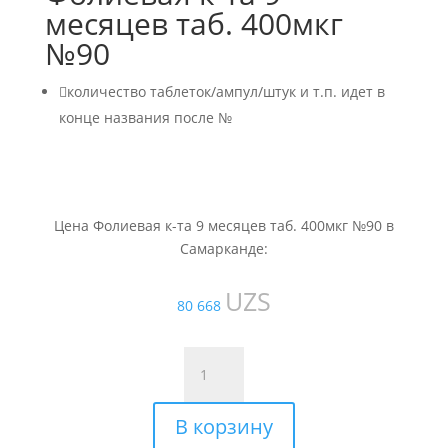
месяцев таб. 400мкг
№90

количество таблеток/ампул/штук и т.п. идет в
конце названия после №
Цена Фолиевая к-та 9 месяцев таб. 400мкг №90 в
Самарканде:
UZS
80 668
Количество
товара
Фолиевая
В корзину
к-