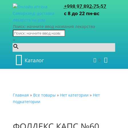
+998 97 892-75-57
с 8 до 22 пн-вс
Поиск: начните ввод названия лекарства
×
Каталог
0
Главная
»
Все товары
»
Нет категории
»
Нет
подкатегории
ФОЛДЕКС КАПС №60