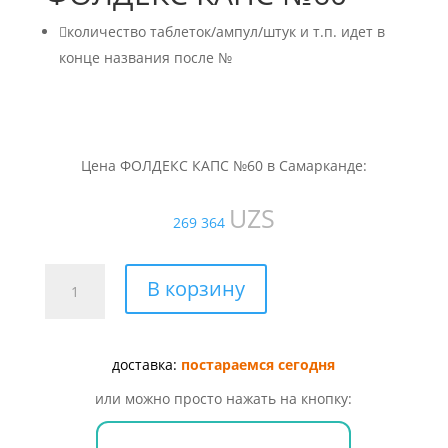

количество таблеток/ампул/штук и т.п. идет в
конце названия после №
Цена ФОЛДЕКС КАПС №60 в Самарканде:
UZS
269 364
Количество
В корзину
товара
ФОЛДЕКС
КАПС
доставка:
постараемся сегодня
№60
или можно просто нажать на кнопку: