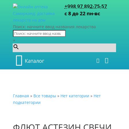
+998 97 892-75-57
с 8 до 22 пн-вс
Поиск: начните ввод названия лекарства
×
Каталог
Главная
»
Все товары
»
Нет категории
»
Нет
подкатегории
ФЛЮТ АСТЕЗИН СВЕЧИ