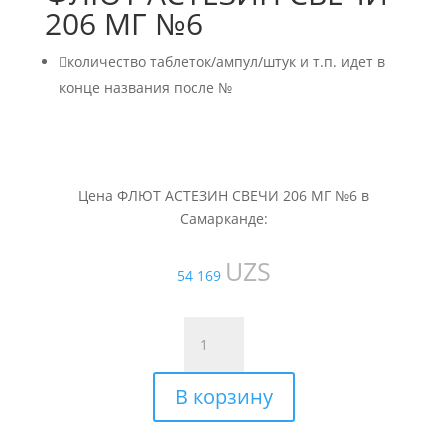
206 МГ №6

количество таблеток/ампул/штук и т.п. идет в
конце названия после №
Цена ФЛЮТ АСТЕЗИН СВЕЧИ 206 МГ №6 в
Самарканде:
UZS
54 169
Количество
товара
ФЛЮТ
В корзину
АСТЕЗИН
СВЕЧИ
206