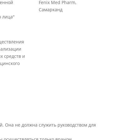
венной
Fenix Med Pharm,
Самарканд
 лица"
ществления
еализации
х средств и
цинского
й. Она не должна служить руководством для
ы осуществляться только врачом.