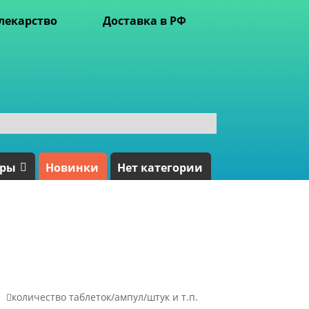
лекарство
Доставка в РФ
ары
Новинки
Нет категории

количество таблеток/ампул/штук и т.п.