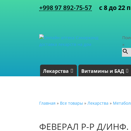
+998 97 892-75-57
с 8 до 22 
Пои
×
Лекарства
Витамины и БАД
Главная
»
Все товары
»
Лекарства
»
Метабол
ФЕВЕРАЛ Р-Р Д/ИНФ. 