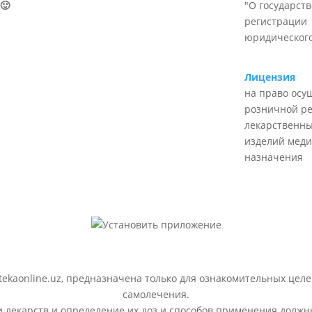
🙂
"О государст
регистрации
юридического
Лицензия
на право осу
розничной р
лекарственны
изделий меди
назначения
ekaonline.uz, предназначена только для ознакомительных целе
самолечения.
лекарств и определение их доз и способов применения должн