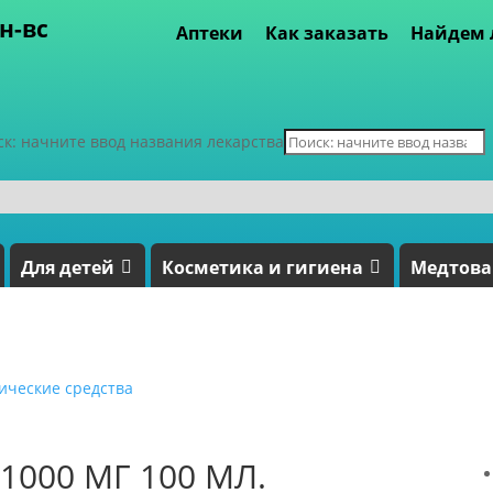
пн-вс
Аптеки
Как заказать
Найдем 
ск: начните ввод названия лекарства
Для детей
Косметика и гигиена
Медтов
ические средства
1000 МГ 100 МЛ.