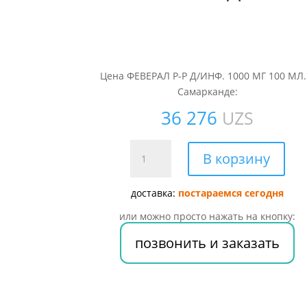
Цена ФЕВЕРАЛ Р-Р Д/ИНФ. 1000 МГ 100 МЛ.
Самарканде:
36 276
UZS
Количество
В корзину
товара
ФЕВЕРАЛ
доставка:
постараемся сегодня
Р-
Р
или можно просто нажать на кнопку:
Д/
позвонить и заказать
ИНФ.
1000
МГ
100
МЛ.