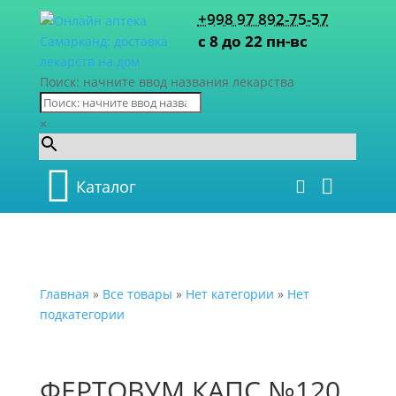
+998 97 892-75-57
с 8 до 22 пн-вс
Поиск: начните ввод названия лекарства
×
Каталог
Главная
»
Все товары
»
Нет категории
»
Нет
подкатегории
ФЕРТОВУМ КАПС №120