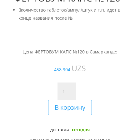

количество таблеток/ампул/штук и т.п. идет в
конце названия после №
Цена ФЕРТОВУМ КАПС №120 в Самарканде:
UZS
458 904
Количество
товара
ФЕРТОВУМ
В корзину
КАПС
№120
доставка:
сегодня