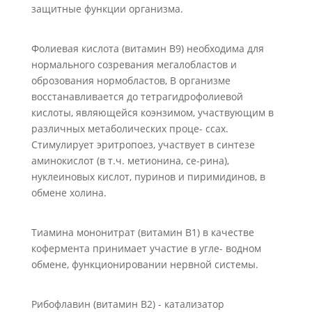
защитные функции организма.
Фолиевая кислота (витамин В9) необходима для
нормального созревания мегалобластов и
оброзования нормобластов, В организме
восстанавливается до тетрагидрофолиевой
кислоты, являющейся коэнзимом, участвующим в
различных метаболических проце- ссах.
Стимулирует эритропоез, участвует в синтезе
аминокислот (в т.ч. метионина, се-рина),
нуклеиновых кислот, пуринов и пиримидинов, в
обмене холина.
Тиамина мононитрат (витамин В1) в качестве
кофермента принимает участие в угле- водном
обмене, функционировании нервной системы.
Рибофлавин (витамин В2) - катализатор