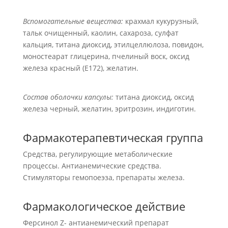
Вспомогательные вещества:
крахмал кукурузный,
тальк очищенный, каолин, сахароза, сулфат
кальция, титана диоксид, этилцеллюлоза, повидон,
моностеарат глицерина, пчелиный воск, оксид
железа красный (Е172), желатин.
Состав оболочки капсулы:
титана диоксид, оксид
железа черный, желатин, эритрозин, индиготин.
Фармакотерапевтическая группа
Средства, регулирующие метаболические
процессы. Антианемические средства.
Стимуляторы гемопоеэза, препараты железа.
Фармакологическое действие
Ферсинол Z- антианемический препарат