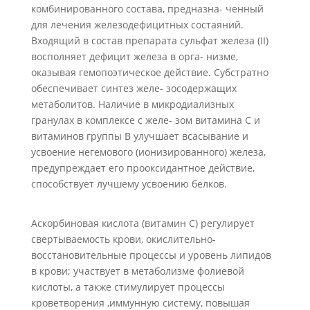
комбинированного состава, предназна- ченный
для лечения железодефицитных состаяний.
Входящий в состав препарата сульфат железа (II)
восполняет дефицит железа в орга- низме,
оказывая гемопоэтическое действие. Субстратно
обеспечивает синтез желе- зосодержащих
метаболитов. Наличие в микродиализных
гранулах в комплексе с желе- зом витамина С и
витаминов группы В улучшает всасывание и
усвоение негемового (ионизированного) железа,
предупреждает его прооксидантное действие,
способствует лучшему усвоению белков.
Аскорбиновая кислота (витамин С) регулирует
свертываемость крови, окислительно-
восстановительные процессы и уровень липидов
в крови; участвует в метаболизме фолиевой
кислоты, а также стимулирует процессы
кроветворения ,иммунную систему, повышая