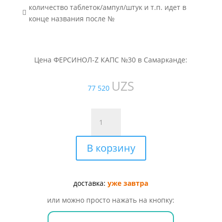
количество таблеток/ампул/штук и т.п. идет в

конце названия после №
Цена ФЕРСИНОЛ-Z КАПС №30 в Самарканде:
UZS
77 520
Количество
товара
ФЕРСИНОЛ-
В корзину
Z
КАПС
№30
доставка:
уже завтра
или можно просто нажать на кнопку: