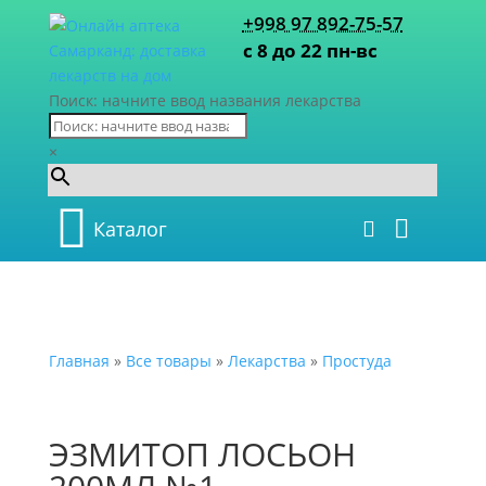
+998 97 892-75-57
с 8 до 22 пн-вс
Поиск: начните ввод названия лекарства
×
Каталог
Главная
»
Все товары
»
Лекарства
»
Простуда
ЭЗМИТОП ЛОСЬОН