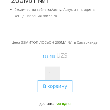
200МЛ №1

количество таблеток/ампул/штук и т.п. идет в
конце названия после №
Цена ЭЗМИТОП ЛОСЬОН 200МЛ №1 в Самарканде:
UZS
158 495
Количество
товара
ЭЗМИТОП
В корзину
ЛОСЬОН
200МЛ
№1
доставка:
сегодня