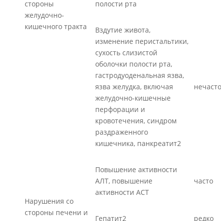
стороны
полости рта
желудочно-
кишечного тракта
Вздутие живота,
изменение перистальтики,
сухость слизистой
оболочки полости рта,
гастродуоденальная язва,
язва желудка, включая
нечаст
желудочно-кишечные
перфорации и
кровотечения, синдром
раздраженного
кишечника, панкреатит2
Повышение активности
АЛТ, повышение
часто
активности АСТ
Нарушения со
стороны печени и
Гепатит2
редко