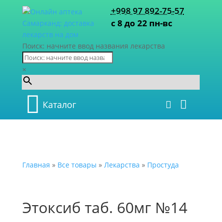
+998 97 892-75-57
с 8 до 22 пн-вс
Поиск: начните ввод названия лекарства
×
Каталог
Главная
»
Все товары
»
Лекарства
»
Простуда
Этоксиб таб. 60мг №14