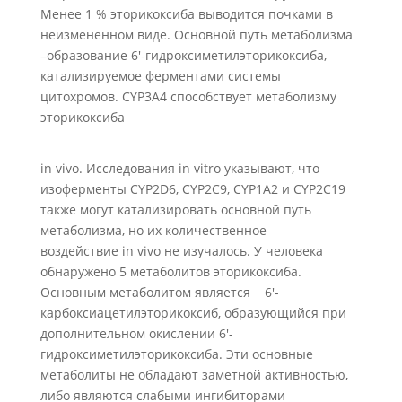
Менее 1 % эторикоксиба выводится почками в
неизмененном виде. Основной путь метаболизма
–образование 6'-гидроксиметилэторикоксиба,
катализируемое ферментами системы
цитохромов. CYP3A4 способствует метаболизму
эторикоксиба
in vivo. Исследования in vitro указывают, что
изоферменты CYP2D6, CYP2C9, CYP1A2 и CYP2C19
также могут катализировать основной путь
метаболизма, но их количественное
воздействие in vivo не изучалось. У человека
обнаружено 5 метаболитов эторикоксиба.
Основным метаболитом является 6'-
карбоксиацетилэторикоксиб, образующийся при
дополнительном окислении 6'-
гидроксиметилэторикоксиба. Эти основные
метаболиты не обладают заметной активностью,
либо являются слабыми ингибиторами