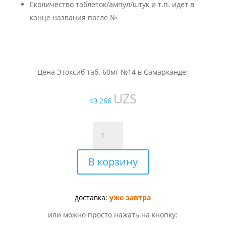

количество таблеток/ампул/штук и т.п. идет в
конце названия после №
Цена Этоксиб таб. 60мг №14 в Самарканде:
UZS
49 266
Количество
товара
Этоксиб
В корзину
таб.
60мг
№14
доставка:
уже завтра
или можно просто нажать на кнопку: