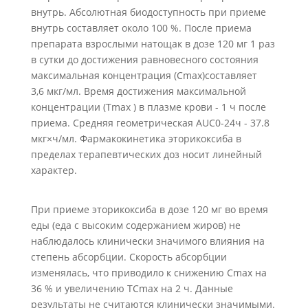
внутрь. Абсолютная биодоступность при приеме
внутрь составляет около 100 %. После приема
препарата взрослыми натощак в дозе 120 мг 1 раз
в сутки до достижения равновесного состояния
максимальная концентрация (Cmax)составляет
3,6 мкг/мл. Время достижения максимальной
концентрации (Тmax ) в плазме крови - 1 ч после
приема. Средняя геометрическая AUC0-24ч - 37.8
мкг×ч/мл. Фармакокинетика эторикоксиба в
пределах терапевтических доз носит линейный
характер.
При приеме эторикоксиба в дозе 120 мг во время
еды (еда с высоким содержанием жиров) не
наблюдалось клинически значимого влияния на
степень абсорбции. Скорость абсорбции
изменялась, что приводило к снижению Сmах на
36 % и увеличению TСmax на 2 ч. Данные
результаты не считаются клинически значимыми.