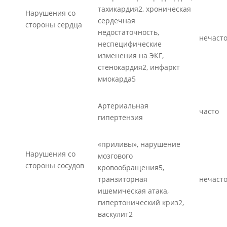
тахикардия2, хроническая
Нарушения со
сердечная
стороны сердца
недостаточность,
нечаст
неспецифические
изменения на ЭКГ,
стенокардия2, инфаркт
миокарда5
Артериальная
часто
гипертензия
«приливы», нарушение
Нарушения со
мозгового
стороны сосудов
кровообращения5,
транзиторная
нечаст
ишемическая атака,
гипертонический криз2,
васкулит2