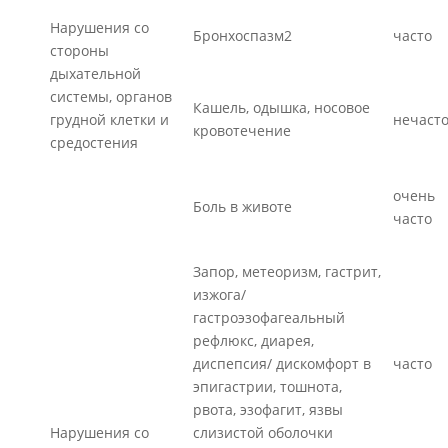
Нарушения со
Бронхоспазм2
часто
стороны
дыхательной
системы, органов
Кашель, одышка, носовое
грудной клетки и
нечаст
кровотечение
средостения
очень
Боль в животе
часто
Запор, метеоризм, гастрит,
изжога/
гастроэзофагеальный
рефлюкс, диарея,
диспепсия/ дискомфорт в
часто
эпигастрии, тошнота,
рвота, эзофагит, язвы
Нарушения со
слизистой оболочки