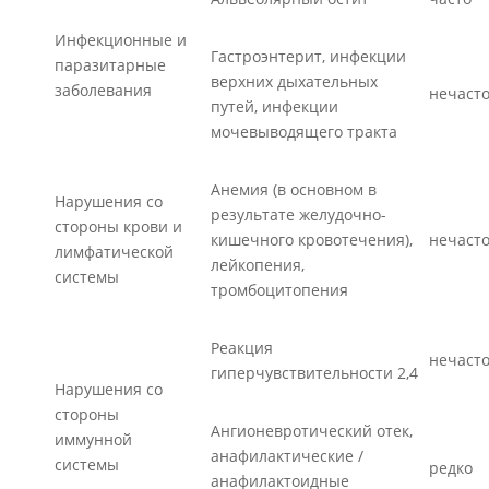
Инфекционные и
Гастроэнтерит, инфекции
паразитарные
верхних дыхательных
заболевания
нечаст
путей, инфекции
мочевыводящего тракта
Анемия (в основном в
Нарушения со
результате желудочно-
стороны крови и
кишечного кровотечения),
нечаст
лимфатической
лейкопения,
системы
тромбоцитопения
Реакция
нечаст
гиперчувствительности 2,4
Нарушения со
стороны
Ангионевротический отек,
иммунной
анафилактические /
системы
редко
анафилактоидные