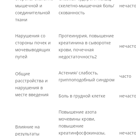
мышечной и
скелетно-мышечная боль/
нечаст
соединительной
скованность
ткани
Нарушения со
Протеинурия, повышение
стороны почек и
креатинина в сыворотке
нечаст
мочевыводящих
крови, почечная
путей
недостаточность2
Астения/ слабость,
Общие
часто
гриппоподобный синдром
расстройства и
нарушения в
месте введения
Боль в грудной клетке
нечаст
Повышение азота
мочевины крови,
повышение
Влияние на
креатинфосфокиназы,
нечаст
результаты