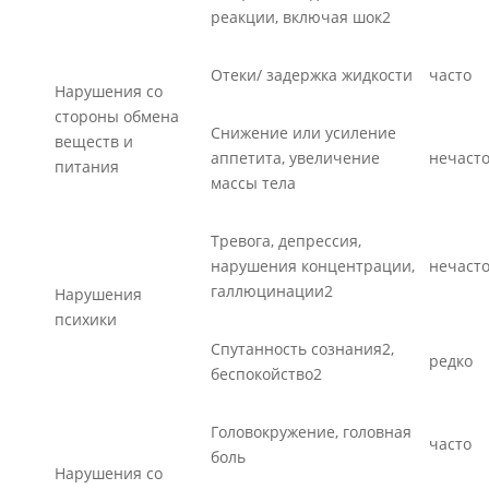
реакции, включая шок2
Отеки/ задержка жидкости
часто
Нарушения со
стороны обмена
Снижение или усиление
веществ и
аппетита, увеличение
нечаст
питания
массы тела
Тревога, депрессия,
нарушения концентрации,
нечаст
галлюцинации2
Нарушения
психики
Спутанность сознания2,
редко
беспокойство2
Головокружение, головная
часто
боль
Нарушения со