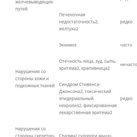
желчевыводящих
путей
Печеночная
недостаточность2,
редко
желтуха2
Экхимоз
часто
Отечность лица, зуд, сыпь,
нечаст
эритема2, крапивница2
Нарушения со
стороны кожи и
Синдром Стивенса-
подкожных тканей
Джонсона2, токсический
эпидермальный
редко
некролиз2, фиксированная
лекарственная эритема2
Нарушения со
стороны скелетно-
Спазмы/ судороги мышц,