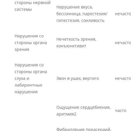
стороны нервной
Нарушение вкуса,
системы
бессонница, парестезия/
нечаст
гипестезия, сонливость
Нарушения со
Нечеткость зрения,
стороны органа
нечаст
конъюнктивит
зрения
Нарушения со
стороны органа
слуха и
Звон в ушах, вертиго
нечаст
лабиринтные
нарушения
Ощущение сердцебиения,
часто
аритмия2
Фибрилляция предсердий,